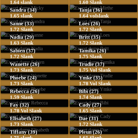
1.64 slank
1.60 Slank
Sandra (34)
Tanja (36)
1.65 slank
1.64 volslank
Sanne (33)
Loes (26)
1.72 Slank
1.72 Slank
Nadia (29)
Britt (35)
1.63 Slank
1.72 Slank
Sabien (37)
Tamika (26)
1.72 Slank
1.75 Slank
Wanette (26)
Trudie (37)
1.73 Slank
1.75 Vol Slank
Phoebe (24)
Ymke (35)
1.73 Slank
1.78 Vol Slank
Rebecca (26)
Bibi (27)
1.59 Slank
1.74 Slank
Fay (32)
Cady (27)
1.78 Vol Slank
1.65 Slank
Elisabeth (27)
Dae (31)
1.73 Slank
1.72 Slank
Tiffany (39)
Pleun (26)
1.75 slank
1.65 Slank