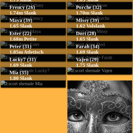
Frency (26)
Porche (32)
1.74m Slank
1.70m Slank
Maya (39)
Missy (39)
1.65 Slank
1.62 Volslank
Ester (22)
Dori (28)
1.68m Petite
1.65 Slank
Peter (31)
Farah (34)
1.85m Atletisch
1.69 Slank
Lucky7 (31)
Vajen (29)
1.69 Slank
1.75 Slank
Mia (35)
1.80 Slank