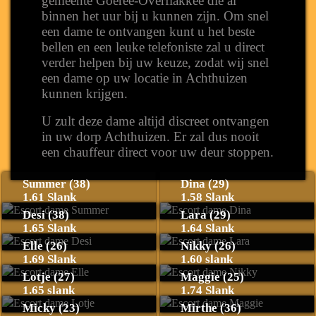
gemeente Goeree-Overflakkee die al
binnen het uur bij u kunnen zijn. Om snel
een dame te ontvangen kunt u het beste
bellen en een leuke telefoniste zal u direct
verder helpen bij uw keuze, zodat wij snel
een dame op uw locatie in Achthuizen
kunnen krijgen.
U zult deze dame altijd discreet ontvangen
in uw dorp Achthuizen. Er zal dus nooit
een chauffeur direct voor uw deur stoppen.
Summer (38)
Dina (29)
1.61 Slank
1.58 Slank
Desi (38)
Lara (29)
1.65 Slank
1.64 Slank
Elle (26)
Nikky (26)
1.69 Slank
1.60 slank
Lotje (27)
Maggie (25)
1.65 slank
1.74 Slank
Micky (23)
Mirthe (36)