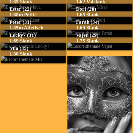
1.65 Slank
1.62 Volslank
Ester (22)
Dori (28)
1.68m Petite
1.65 Slank
Peter (31)
Farah (34)
1.85m Atletisch
1.69 Slank
Lucky7 (31)
Vajen (29)
1.69 Slank
1.75 Slank
Mia (35)
1.80 Slank