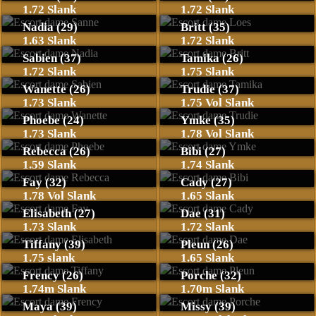
1.72 Slank
1.72 Slank
Nadia (29)
Britt (35)
1.63 Slank
1.72 Slank
Sabien (37)
Tamika (26)
1.72 Slank
1.75 Slank
Wanette (26)
Trudie (37)
1.73 Slank
1.75 Vol Slank
Phoebe (24)
Ymke (35)
1.73 Slank
1.78 Vol Slank
Rebecca (26)
Bibi (27)
1.59 Slank
1.74 Slank
Fay (32)
Cady (27)
1.78 Vol Slank
1.65 Slank
Elisabeth (27)
Dae (31)
1.73 Slank
1.72 Slank
Tiffany (39)
Pleun (26)
1.75 slank
1.65 Slank
Frency (26)
Porche (32)
1.74m Slank
1.70m Slank
Maya (39)
Missy (39)