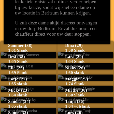
leuke telefoniste zal u direct verder helpen
bij uw keuze, zodat wij snel een dame op
uw locatie in Berltsum kunnen krijgen.
U zult deze dame altijd discreet ontvangen
in uw dorp Berltsum. Er zal dus nooit een
chauffeur direct voor uw deur stoppen.
Summer (38)
Dina (29)
1.61 Slank
1.58 Slank
Desi (38)
Lara (29)
1.65 Slank
1.64 Slank
Elle (26)
Nikky (26)
1.69 Slank
1.60 slank
Lotje (27)
Maggie (25)
1.65 slank
1.74 Slank
Micky (23)
Mirthe (36)
1.64 slank
1.60 Slank
Sandra (34)
Tanja (36)
1.65 slank
1.64 volslank
Sanne (33)
Loes (26)