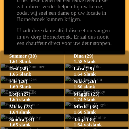
u het beste bellen en een leuke telefoniste
zal u direct verder helpen bij uw keuze,
zodat wij snel een dame op uw locatie in
Bornerbroek kunnen krijgen.
U zult deze dame altijd discreet ontvangen
in uw dorp Bornerbroek. Er zal dus nooit
een chauffeur direct voor uw deur stoppen.
Summer (38)
Dina (29)
1.61 Slank
1.58 Slank
Desi (38)
Lara (29)
1.65 Slank
1.64 Slank
Elle (26)
Nikky (26)
1.69 Slank
1.60 slank
Lotje (27)
Maggie (25)
1.65 slank
1.74 Slank
Micky (23)
Mirthe (36)
1.64 slank
1.60 Slank
Sandra (34)
Tanja (36)
1.65 slank
1.64 volslank