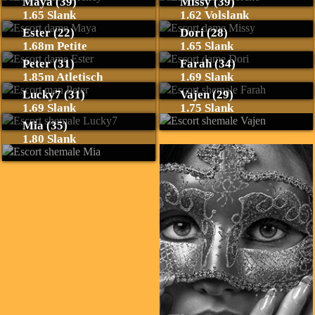
Maya (39)
Missy (39)
1.65 Slank
1.62 Volslank
Ester (22)
Dori (28)
1.68m Petite
1.65 Slank
Peter (31)
Farah (34)
1.85m Atletisch
1.69 Slank
Lucky7 (31)
Vajen (29)
1.69 Slank
1.75 Slank
Mia (35)
1.80 Slank