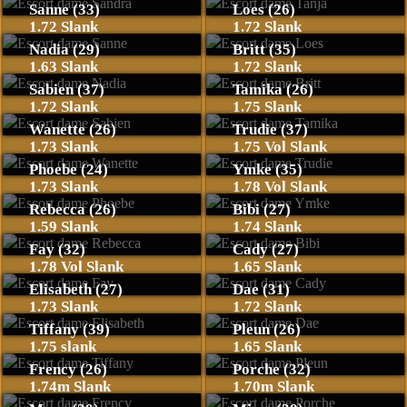
Sanne (33)
Loes (26)
1.72 Slank
1.72 Slank
Nadia (29)
Britt (35)
1.63 Slank
1.72 Slank
Sabien (37)
Tamika (26)
1.72 Slank
1.75 Slank
Wanette (26)
Trudie (37)
1.73 Slank
1.75 Vol Slank
Phoebe (24)
Ymke (35)
1.73 Slank
1.78 Vol Slank
Rebecca (26)
Bibi (27)
1.59 Slank
1.74 Slank
Fay (32)
Cady (27)
1.78 Vol Slank
1.65 Slank
Elisabeth (27)
Dae (31)
1.73 Slank
1.72 Slank
Tiffany (39)
Pleun (26)
1.75 slank
1.65 Slank
Frency (26)
Porche (32)
1.74m Slank
1.70m Slank