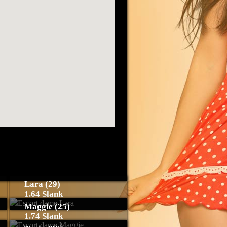
Lara (29)
1.64 Slank
Maggie (25)
1.74 Slank