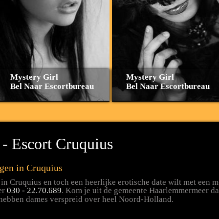
Mystery Girl
Mystery Girl
Bel Naar Escortbureau
Bel Naar Escortbureau
- Escort Cruquius
gen in Cruquius
in Cruquius en toch een heerlijke erotische date wilt met een 
er
030 - 22.70.689
. Kom je uit de gemeente Haarlemmermeer dan
 hebben dames verspreid over heel Noord-Holland.