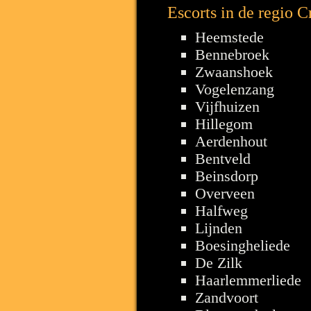
Escorts in de regio C
Heemstede
Bennebroek
Zwaanshoek
Vogelenzang
Vijfhuizen
Hillegom
Aerdenhout
Bentveld
Beinsdorp
Overveen
Halfweg
Lijnden
Boesingheliede
De Zilk
Haarlemmerliede
Zandvoort