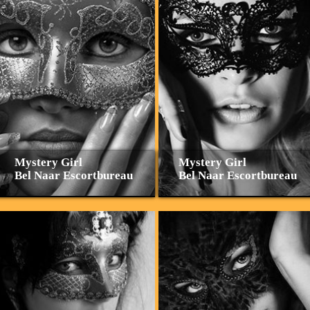
Mystery Girl
Mystery Girl
Bel Naar Escortbureau
Bel Naar Escortbureau