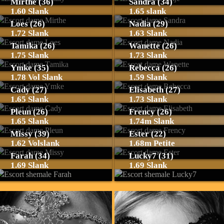
Mirthe (36)
Sandra (34)
1.60 Slank
1.65 slank
Loes (26)
Nadia (29)
1.72 Slank
1.63 Slank
Tamika (26)
Wanette (26)
1.75 Slank
1.73 Slank
Ymke (35)
Rebecca (26)
1.78 Vol Slank
1.59 Slank
Cady (27)
Elisabeth (27)
1.65 Slank
1.73 Slank
Pleun (26)
Frency (26)
1.65 Slank
1.74m Slank
Missy (39)
Ester (22)
1.62 Volslank
1.68m Petite
Farah (34)
Lucky7 (31)
1.69 Slank
1.69 Slank