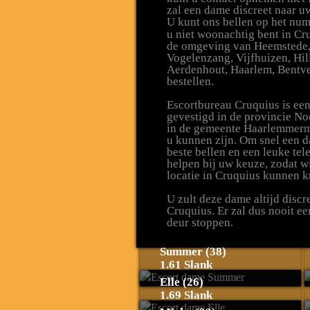
zal een dame discreet naar u
U kunt ons bellen op het n
u niet woonachtig bent in Cr
de omgeving van Heemstede
Vogelenzang, Vijfhuizen, Hi
Aerdenhout, Haarlem, Bentve
bestellen.
Escortbureau Cruquius is ee
gevestigd in de provincie No
in de gemeente Haarlemmermee
u kunnen zijn. Om snel een d
beste bellen en een leuke tele
helpen bij uw keuze, zodat w
locatie in Cruquius kunnen k
U zult deze dame altijd disc
Cruquius. Er zal dus nooit e
deur stoppen.
Summer (38)
1.61 Slank
Elle (26)
1.69 Slank