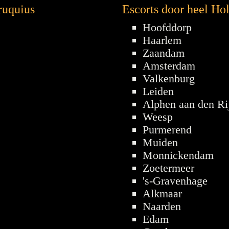
ruquius
Escorts door heel Ho
Hoofddorp
Haarlem
Zaandam
Amsterdam
Valkenburg
Leiden
Alphen aan den Ri
Weesp
Purmerend
Muiden
Monnickendam
Zoetermeer
's-Gravenhage
Alkmaar
Naarden
Edam