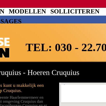
EN
MODELLEN
SOLLICITEREN
SSAGES
TEL:
030 - 22.7
ruquius - Hoeren Cruquius
s kunt u makkelijk een
p Cruquius.
meente Haarlemmermeer en
uit omgeving Cruquius dan
Escortbureau Cruquius en er