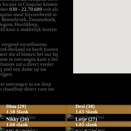
w locatie in Cruquius komen.
ummer
030 - 22.70.689
ook als
uquius maar bijvoorbeeld in
, Bennebroek, Zwaanshoek,
llegom, Hoofddorp,
ld kunt u makkelijk hoeren
n vergund escortbureau
ord-Holland en heeft hoeren
r die al binnen het uur bij
ame te ontvangen kunt u het
foniste zal u direct verder
ij snel een dame op uw
rijgen.
reet ontvangen in uw dorp
en chauffeur direct voor uw
Dina (29)
Desi (38)
1.58 Slank
1.65 Slank
Nikky (26)
Lotje (27)
1.60 slank
1.65 slank