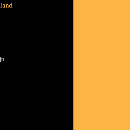
lland
jn