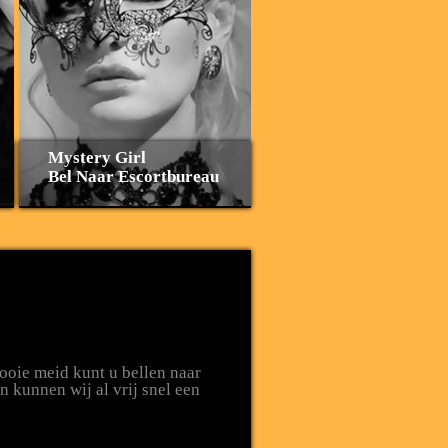
Mystery Girl
Bel Naar Escortbureau
mooie meid kunt u bellen naar
 kunnen wij al vrij snel een