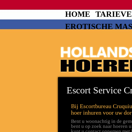
HOME
TARIEV
EROTISCHE MA
Escort Service C
Bij Escortbureau Cruquiu
hoer inhuren voor uw dor
Bent u woonachtig in de ge
bent u op zoek naar hoeren 
kunt u contact opnemen met 