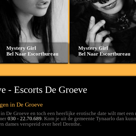
Mystery Girl
Mystery Girl
Bel Naar Escortbureau
Bel Naar Escortbureau
e - Escorts De Groeve
ngen in De Groeve
 in De Groeve en toch een heerlijke erotische date wilt met een
mmer
030 - 22.70.689
. Kom je uit de gemeente Tynaarlo dan kunne
en dames verspreid over heel Drenthe.