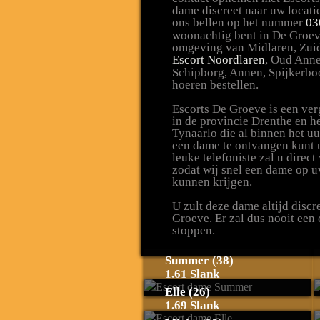
dame discreet naar uw locat
ons bellen op het nummer
03
woonachtig bent in De Groev
omgeving van Midlaren, Zuid
Escort Noordlaren
, Oud Anne
Schipborg, Annen, Spijkerboo
hoeren bestellen.
Escorts De Groeve is een ve
in de provincie Drenthe en h
Tynaarlo die al binnen het uu
een dame te ontvangen kunt u
leuke telefoniste zal u direc
zodat wij snel een dame op u
kunnen krijgen.
U zult deze dame altijd disc
Groeve. Er zal dus nooit een
stoppen.
Summer (38)
1.61 Slank
Elle (26)
1.69 Slank