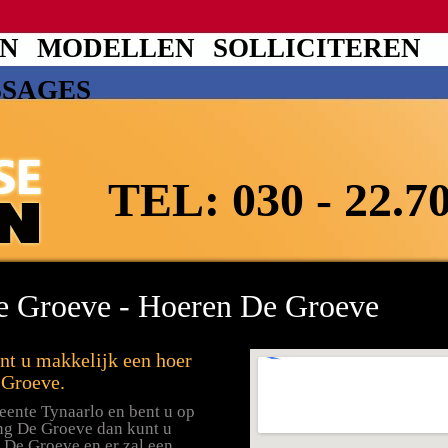
EN
MODELLEN
SOLLICITEREN
SSAGES
TEL:
030 - 22.7
De Groeve - Hoeren De Groeve
nt u makkelijk een hoer
 Groeve.
eente Tynaarlo en bent u op
ng De Groeve dan kunt u
 De Groeve en er zal een