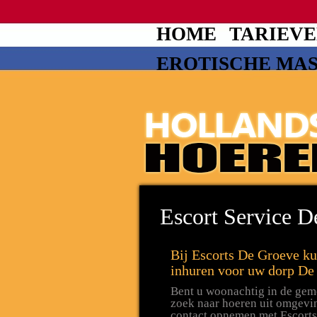
HOME
TARIEV
EROTISCHE MA
Escort Service 
Bij Escorts De Groeve ku
inhuren voor uw dorp De
Bent u woonachtig in de gem
zoek naar hoeren uit omgevi
contact opnemen met Escorts