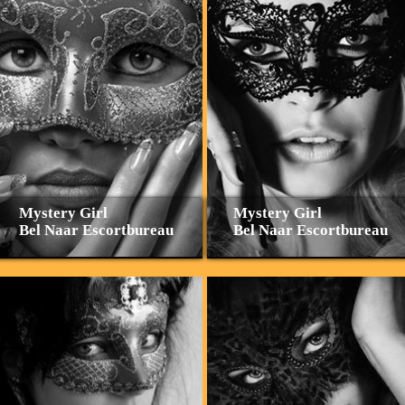
Mystery Girl
Mystery Girl
Bel Naar Escortbureau
Bel Naar Escortbureau