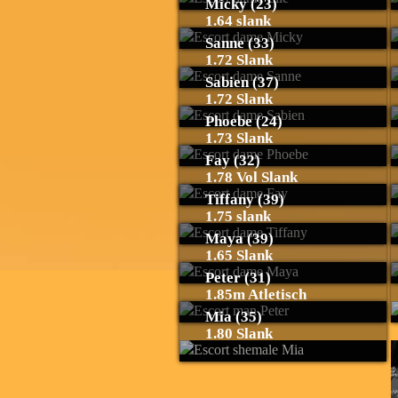
Micky (23)
1.64 slank
Sanne (33)
1.72 Slank
Sabien (37)
1.72 Slank
Phoebe (24)
1.73 Slank
Fay (32)
1.78 Vol Slank
Tiffany (39)
1.75 slank
Maya (39)
1.65 Slank
Peter (31)
1.85m Atletisch
Mia (35)
1.80 Slank