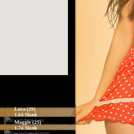
Lara (29)
1.64 Slank
Maggie (25)
1.74 Slank