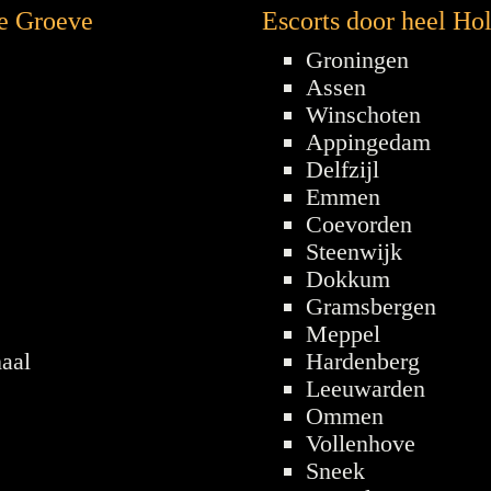
De Groeve
Escorts door heel Ho
Groningen
Assen
Winschoten
Appingedam
Delfzijl
Emmen
Coevorden
Steenwijk
Dokkum
Gramsbergen
Meppel
aal
Hardenberg
Leeuwarden
Ommen
Vollenhove
Sneek