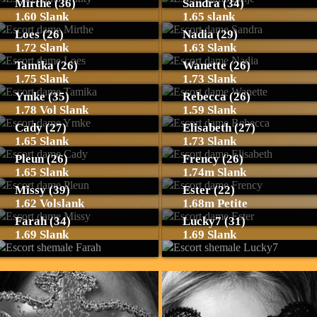
Mirthe (36)
Sandra (34)
1.60 Slank
1.65 slank
Loes (26)
Nadia (29)
1.72 Slank
1.63 Slank
Tamika (26)
Wanette (26)
1.75 Slank
1.73 Slank
Ymke (35)
Rebecca (26)
1.78 Vol Slank
1.59 Slank
Cady (27)
Elisabeth (27)
1.65 Slank
1.73 Slank
Pleun (26)
Frency (26)
1.65 Slank
1.74m Slank
Missy (39)
Ester (22)
1.62 Volslank
1.68m Petite
Farah (34)
Lucky7 (31)
1.69 Slank
1.69 Slank