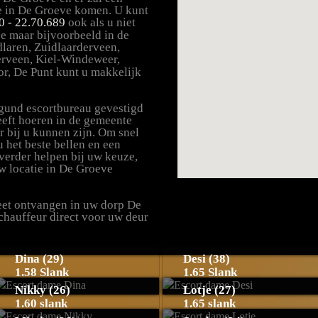
ie in De Groeve komen. U kunt
0 - 22.70.689
ook als u niet
e maar bijvoorbeeld in de
laren, Zuidlaarderveen,
rveen, Kiel-Windeweer,
r, De Punt kunt u makkelijk
rgund escortbureau gevestigd
eeft hoeren in de gemeente
r bij u kunnen zijn. Om snel
 het beste bellen en een
t verder helpen bij uw keuze,
w locatie in De Groeve
reet ontvangen in uw dorp De
 chauffeur direct voor uw deur
Dina (29)
Desi (38)
1.58 Slank
1.65 Slank
Nikky (26)
Lotje (27)
1.60 slank
1.65 slank