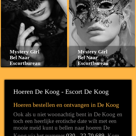
Mystery Girl
Mystery Girl
Bel Naar
Bel Naar
Escortbureau
Escortbureau
Hoeren De Koog - Escort De Koog
Hoeren bestellen en ontvangen in De Koog
Ook als u niet woonachtig bent in De Koog en
toch een heerlijke erotische date wilt met een
mooie meid kunt u bellen naar hoeren De
Koog via het nummer
030 - 22.70.689
. Kom