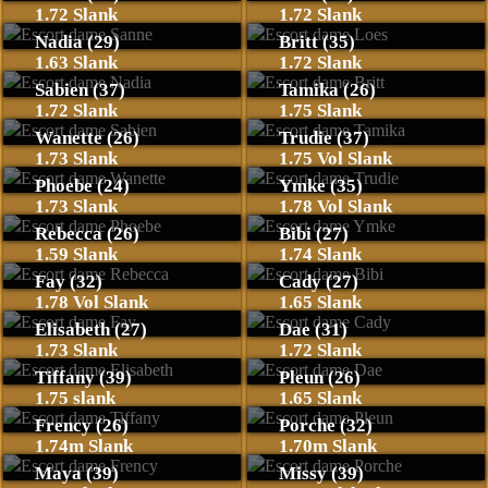
1.72 Slank
1.72 Slank
Nadia (29)
Britt (35)
1.63 Slank
1.72 Slank
Sabien (37)
Tamika (26)
1.72 Slank
1.75 Slank
Wanette (26)
Trudie (37)
1.73 Slank
1.75 Vol Slank
Phoebe (24)
Ymke (35)
1.73 Slank
1.78 Vol Slank
Rebecca (26)
Bibi (27)
1.59 Slank
1.74 Slank
Fay (32)
Cady (27)
1.78 Vol Slank
1.65 Slank
Elisabeth (27)
Dae (31)
1.73 Slank
1.72 Slank
Tiffany (39)
Pleun (26)
1.75 slank
1.65 Slank
Frency (26)
Porche (32)
1.74m Slank
1.70m Slank
Maya (39)
Missy (39)