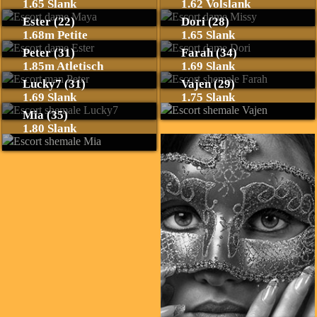
1.65 Slank
1.62 Volslank
Ester (22)
Dori (28)
1.68m Petite
1.65 Slank
Peter (31)
Farah (34)
1.85m Atletisch
1.69 Slank
Lucky7 (31)
Vajen (29)
1.69 Slank
1.75 Slank
Mia (35)
1.80 Slank