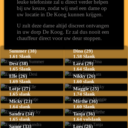
leuke telefoniste zal u direct verder helpen
bij uw keuze, zodat wij snel een dame op
uw locatie in De Koog kunnen krijgen.
U zult deze dame altijd discreet ontvangen
in uw dorp De Koog. Er zal dus nooit een
chauffeur direct voor uw deur stoppen.
Summer (38)
Dina (29)
1.61 Slank
1.58 Slank
Desi (38)
Lara (29)
1.65 Slank
1.64 Slank
Elle (26)
Nikky (26)
1.69 Slank
1.60 slank
Lotje (27)
Maggie (25)
1.65 slank
1.74 Slank
Micky (23)
Mirthe (36)
1.64 slank
1.60 Slank
Sandra (34)
Tanja (36)
1.65 slank
1.64 volslank
Sanne (33)
Loes (26)