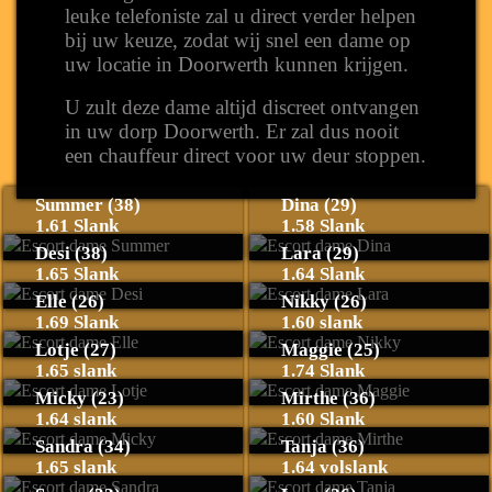
leuke telefoniste zal u direct verder helpen
bij uw keuze, zodat wij snel een dame op
uw locatie in Doorwerth kunnen krijgen.
U zult deze dame altijd discreet ontvangen
in uw dorp Doorwerth. Er zal dus nooit
een chauffeur direct voor uw deur stoppen.
Summer (38)
Dina (29)
1.61 Slank
1.58 Slank
Desi (38)
Lara (29)
1.65 Slank
1.64 Slank
Elle (26)
Nikky (26)
1.69 Slank
1.60 slank
Lotje (27)
Maggie (25)
1.65 slank
1.74 Slank
Micky (23)
Mirthe (36)
1.64 slank
1.60 Slank
Sandra (34)
Tanja (36)
1.65 slank
1.64 volslank