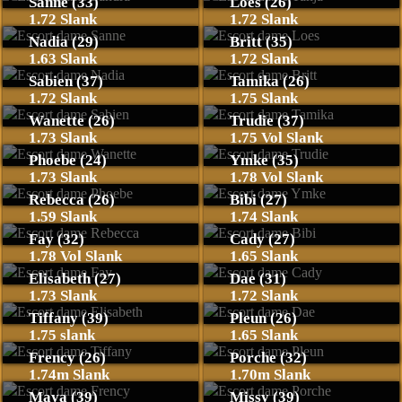
Sanne (33)
Loes (26)
1.72 Slank
1.72 Slank
Nadia (29)
Britt (35)
1.63 Slank
1.72 Slank
Sabien (37)
Tamika (26)
1.72 Slank
1.75 Slank
Wanette (26)
Trudie (37)
1.73 Slank
1.75 Vol Slank
Phoebe (24)
Ymke (35)
1.73 Slank
1.78 Vol Slank
Rebecca (26)
Bibi (27)
1.59 Slank
1.74 Slank
Fay (32)
Cady (27)
1.78 Vol Slank
1.65 Slank
Elisabeth (27)
Dae (31)
1.73 Slank
1.72 Slank
Tiffany (39)
Pleun (26)
1.75 slank
1.65 Slank
Frency (26)
Porche (32)
1.74m Slank
1.70m Slank
Maya (39)
Missy (39)