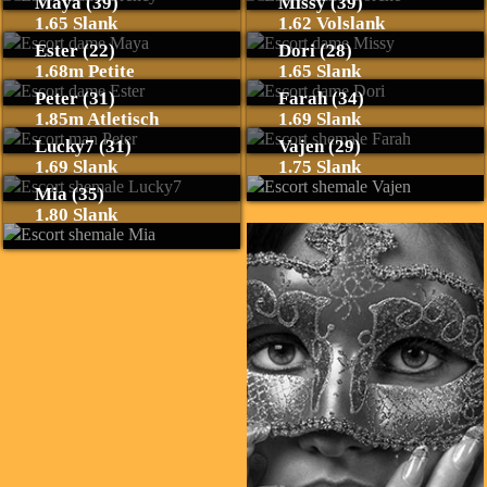
Maya (39)
Missy (39)
1.65 Slank
1.62 Volslank
Ester (22)
Dori (28)
1.68m Petite
1.65 Slank
Peter (31)
Farah (34)
1.85m Atletisch
1.69 Slank
Lucky7 (31)
Vajen (29)
1.69 Slank
1.75 Slank
Mia (35)
1.80 Slank