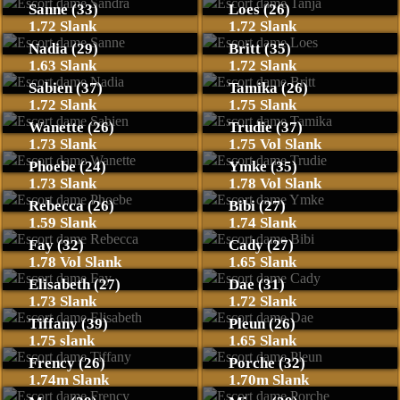
Sanne (33)
Loes (26)
1.72 Slank
1.72 Slank
Nadia (29)
Britt (35)
1.63 Slank
1.72 Slank
Sabien (37)
Tamika (26)
1.72 Slank
1.75 Slank
Wanette (26)
Trudie (37)
1.73 Slank
1.75 Vol Slank
Phoebe (24)
Ymke (35)
1.73 Slank
1.78 Vol Slank
Rebecca (26)
Bibi (27)
1.59 Slank
1.74 Slank
Fay (32)
Cady (27)
1.78 Vol Slank
1.65 Slank
Elisabeth (27)
Dae (31)
1.73 Slank
1.72 Slank
Tiffany (39)
Pleun (26)
1.75 slank
1.65 Slank
Frency (26)
Porche (32)
1.74m Slank
1.70m Slank