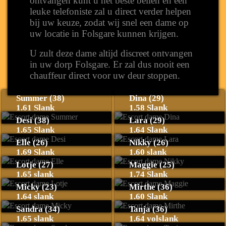
ontvangen kunt u het beste bellen en een
leuke telefoniste zal u direct verder helpen
bij uw keuze, zodat wij snel een dame op
uw locatie in Folsgare kunnen krijgen.
U zult deze dame altijd discreet ontvangen
in uw dorp Folsgare. Er zal dus nooit een
chauffeur direct voor uw deur stoppen.
Summer (38)
Dina (29)
1.61 Slank
1.58 Slank
Desi (38)
Lara (29)
1.65 Slank
1.64 Slank
Elle (26)
Nikky (26)
1.69 Slank
1.60 slank
Lotje (27)
Maggie (25)
1.65 slank
1.74 Slank
Micky (23)
Mirthe (36)
1.64 slank
1.60 Slank
Sandra (34)
Tanja (36)
1.65 slank
1.64 volslank