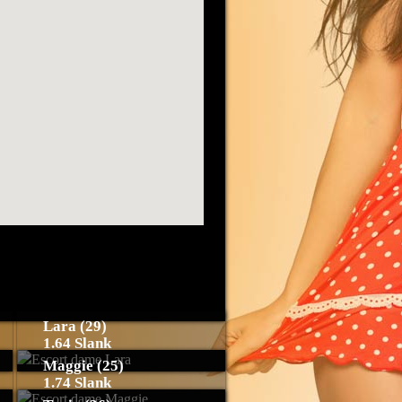
Lara (29)
1.64 Slank
Maggie (25)
1.74 Slank