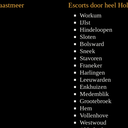
Gaastmeer
Escorts door heel Ho
Workum
IJlst
Hindeloopen
Sloten
Bolsward
Sneek
Stavoren
Franeker
Harlingen
Leeuwarden
Enkhuizen
Medemblik
Grootebroek
Hem
Vollenhove
Westwoud