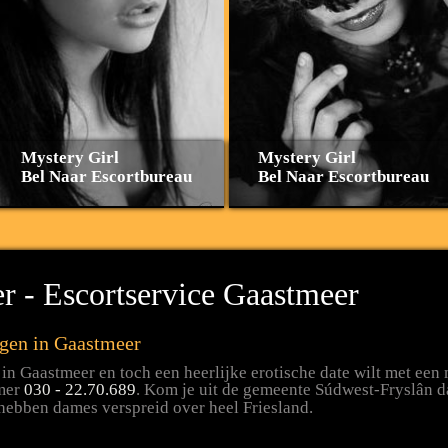
Mystery Girl
Mystery Girl
Bel Naar Escortbureau
Bel Naar Escortbureau
 - Escortservice Gaastmeer
ngen in Gaastmeer
 in Gaastmeer en toch een heerlijke erotische date wilt met een
mmer
030 - 22.70.689
. Kom je uit de gemeente Súdwest-Fryslân da
 hebben dames verspreid over heel Friesland.