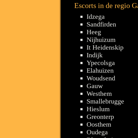
Escorts in de regio 
Idzega
Sandfirden
Heeg
Nijhuizum
It Heidenskip
Indijk
Ypecolsga
Elahuizen
Woudsend
Gauw
Westhem
Smallebrugge
Hieslum
Greonterp
Oosthem
Oudega