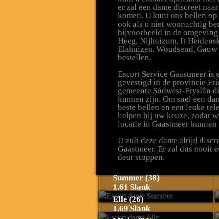
er zal een dame discreet naa
komen. U kunt ons bellen o
ook als u niet woonachtig be
bijvoorbeeld in de omgeving 
Heeg, Nijhuizum, It Heidensk
Elahuizen, Woudsend, Gauw 
bestellen.
Escort Service Gaastmeer is
gevestigd in de provincie Fri
gemeente Súdwest-Fryslân die
kunnen zijn. Om snel een da
beste bellen en een leuke tele
helpen bij uw keuze, zodat w
locatie in Gaastmeer kunnen 
U zult deze dame altijd disc
Gaastmeer. Er zal dus nooit 
deur stoppen.
Summer (38)
1.61 Slank
Elle (26)
1.69 Slank