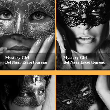
Mystery Girl
Mystery Girl
Bel Naar Escortbureau
Bel Naar Escortbureau