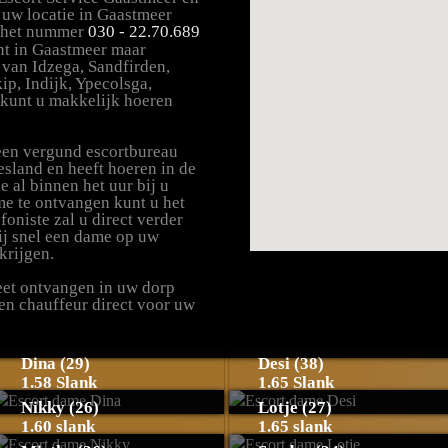
r uw locatie in Gaastmeer
p het nummer
030 - 22.70.689
nt in Gaastmeer maar
van Idzega, Sandfirden,
ip, Indijk, Ypecolsga,
kunt u makkelijk hoeren
 een vergund escortbureau
esland en heeft hoeren in de
 al binnen het uur bij u
me te ontvangen kunt u het
foniste zal u direct verder
ij snel een dame op uw
krijgen.
reet ontvangen in uw dorp
een chauffeur direct voor uw
Dina (29)
Desi (38)
1.58 Slank
1.65 Slank
Nikky (26)
Lotje (27)
1.60 slank
1.65 slank