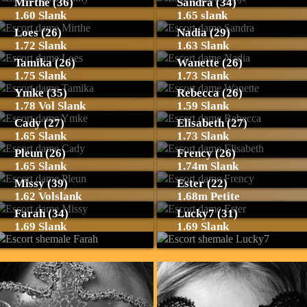
Mirthe (36)
Sandra (34)
1.60 Slank
1.65 slank
Loes (26)
Nadia (29)
1.72 Slank
1.63 Slank
Tamika (26)
Wanette (26)
1.75 Slank
1.73 Slank
Ymke (35)
Rebecca (26)
1.78 Vol Slank
1.59 Slank
Cady (27)
Elisabeth (27)
1.65 Slank
1.73 Slank
Pleun (26)
Frency (26)
1.65 Slank
1.74m Slank
Missy (39)
Ester (22)
1.62 Volslank
1.68m Petite
Farah (34)
Lucky7 (31)
1.69 Slank
1.69 Slank