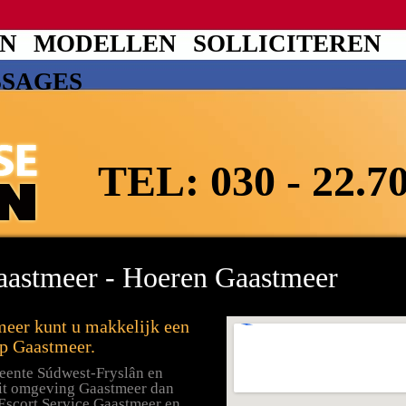
EN
MODELLEN
SOLLICITEREN
SSAGES
TEL:
030 - 22.7
aastmeer - Hoeren Gaastmeer
meer kunt u makkelijk een
rp Gaastmeer.
eente Súdwest-Fryslân en
uit omgeving Gaastmeer dan
Escort Service Gaastmeer en