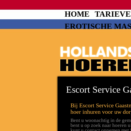
HOME
TARIEV
EROTISCHE MA
Escort Service G
Bij Escort Service Gaast
hoer inhuren voor uw do
Bent u woonachtig in de gem
bent u op zoek naar hoeren 
kunt u contact opnemen met 