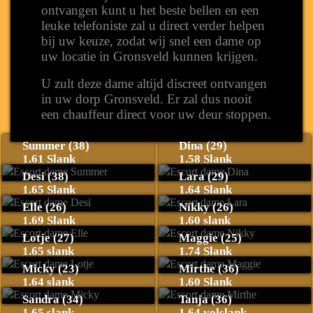
ontvangen kunt u het beste bellen en een
leuke telefoniste zal u direct verder helpen
bij uw keuze, zodat wij snel een dame op
uw locatie in Gronsveld kunnen krijgen.
U zult deze dame altijd discreet ontvangen
in uw dorp Gronsveld. Er zal dus nooit
een chauffeur direct voor uw deur stoppen.
Summer (38)
Dina (29)
1.61 Slank
1.58 Slank
Desi (38)
Lara (29)
1.65 Slank
1.64 Slank
Elle (26)
Nikky (26)
1.69 Slank
1.60 slank
Lotje (27)
Maggie (25)
1.65 slank
1.74 Slank
Micky (23)
Mirthe (36)
1.64 slank
1.60 Slank
Sandra (34)
Tanja (36)
1.65 slank
1.64 volslank