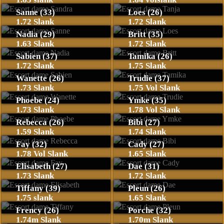
Sanne (33)
Loes (26)
1.72 Slank
1.72 Slank
Nadia (29)
Britt (35)
1.63 Slank
1.72 Slank
Sabien (37)
Tamika (26)
1.72 Slank
1.75 Slank
Wanette (26)
Trudie (37)
1.73 Slank
1.75 Vol Slank
Phoebe (24)
Ymke (35)
1.73 Slank
1.78 Vol Slank
Rebecca (26)
Bibi (27)
1.59 Slank
1.74 Slank
Fay (32)
Cady (27)
1.78 Vol Slank
1.65 Slank
Elisabeth (27)
Dae (31)
1.73 Slank
1.72 Slank
Tiffany (39)
Pleun (26)
1.75 slank
1.65 Slank
Frency (26)
Porche (32)
1.74m Slank
1.70m Slank