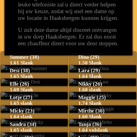
leuke telefoniste zal u direct verder helpen
bij uw keuze, zodat wij snel een dame op
uw locatie in Haaksbergen kunnen krijgen.
U zult deze dame altijd discreet ontvangen
in uw dorp Haaksbergen. Er zal dus nooit
een chauffeur direct voor uw deur stoppen.
Summer (38)
Dina (29)
1.61 Slank
1.58 Slank
Desi (38)
Lara (29)
1.65 Slank
1.64 Slank
Elle (26)
Nikky (26)
1.69 Slank
1.60 slank
Lotje (27)
Maggie (25)
1.65 slank
1.74 Slank
Micky (23)
Mirthe (36)
1.64 slank
1.60 Slank
Sandra (34)
Tanja (36)
1.65 slank
1.64 volslank