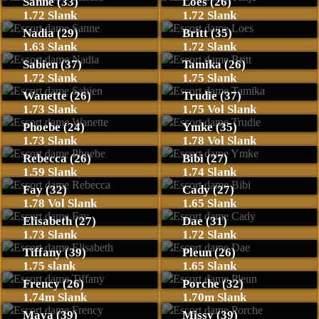
Sanne (33)
Loes (26)
1.72 Slank
1.72 Slank
Nadia (29)
Britt (35)
1.63 Slank
1.72 Slank
Sabien (37)
Tamika (26)
1.72 Slank
1.75 Slank
Wanette (26)
Trudie (37)
1.73 Slank
1.75 Vol Slank
Phoebe (24)
Ymke (35)
1.73 Slank
1.78 Vol Slank
Rebecca (26)
Bibi (27)
1.59 Slank
1.74 Slank
Fay (32)
Cady (27)
1.78 Vol Slank
1.65 Slank
Elisabeth (27)
Dae (31)
1.73 Slank
1.72 Slank
Tiffany (39)
Pleun (26)
1.75 slank
1.65 Slank
Frency (26)
Porche (32)
1.74m Slank
1.70m Slank
Maya (39)
Missy (39)