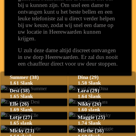
bij u kunnen zijn. Om snel een dame te
ontvangen kunt u het beste bellen en een
leuke telefoniste zal u direct verder helpen
bij uw keuze, zodat wij snel een dame op
uw locatie in Heerewaarden kunnen
krijgen.
U zult deze dame altijd discreet ontvangen
in uw dorp Heerewaarden. Er zal dus nooit
een chauffeur direct voor uw deur stoppen.
Summer (38)
Dina (29)
1.61 Slank
1.58 Slank
Desi (38)
Lara (29)
1.65 Slank
1.64 Slank
Elle (26)
Nikky (26)
1.69 Slank
1.60 slank
Lotje (27)
Maggie (25)
1.65 slank
1.74 Slank
Micky (23)
Mirthe (36)