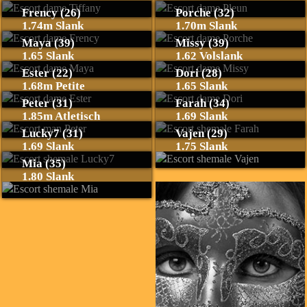
Frency (26)
Porche (32)
1.74m Slank
1.70m Slank
Maya (39)
Missy (39)
1.65 Slank
1.62 Volslank
Ester (22)
Dori (28)
1.68m Petite
1.65 Slank
Peter (31)
Farah (34)
1.85m Atletisch
1.69 Slank
Lucky7 (31)
Vajen (29)
1.69 Slank
1.75 Slank
Mia (35)
1.80 Slank