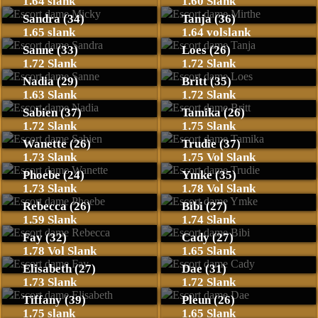
1.64 slank
1.60 Slank
Sandra (34)
Tanja (36)
1.65 slank
1.64 volslank
Sanne (33)
Loes (26)
1.72 Slank
1.72 Slank
Nadia (29)
Britt (35)
1.63 Slank
1.72 Slank
Sabien (37)
Tamika (26)
1.72 Slank
1.75 Slank
Wanette (26)
Trudie (37)
1.73 Slank
1.75 Vol Slank
Phoebe (24)
Ymke (35)
1.73 Slank
1.78 Vol Slank
Rebecca (26)
Bibi (27)
1.59 Slank
1.74 Slank
Fay (32)
Cady (27)
1.78 Vol Slank
1.65 Slank
Elisabeth (27)
Dae (31)
1.73 Slank
1.72 Slank
Tiffany (39)
Pleun (26)
1.75 slank
1.65 Slank