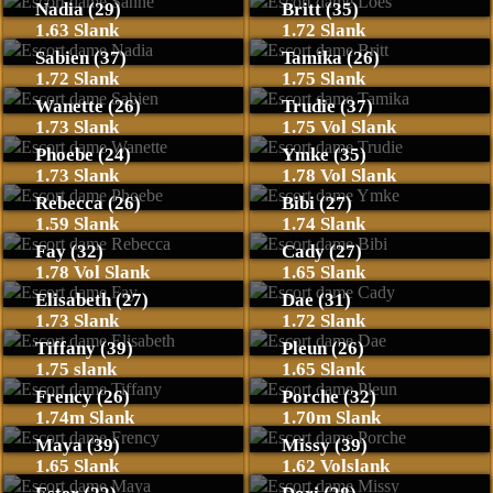
Nadia (29)
Britt (35)
1.63 Slank
1.72 Slank
Sabien (37)
Tamika (26)
1.72 Slank
1.75 Slank
Wanette (26)
Trudie (37)
1.73 Slank
1.75 Vol Slank
Phoebe (24)
Ymke (35)
1.73 Slank
1.78 Vol Slank
Rebecca (26)
Bibi (27)
1.59 Slank
1.74 Slank
Fay (32)
Cady (27)
1.78 Vol Slank
1.65 Slank
Elisabeth (27)
Dae (31)
1.73 Slank
1.72 Slank
Tiffany (39)
Pleun (26)
1.75 slank
1.65 Slank
Frency (26)
Porche (32)
1.74m Slank
1.70m Slank
Maya (39)
Missy (39)
1.65 Slank
1.62 Volslank