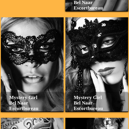
Bel Naar
Escortbureau
Mystery Girl
Mystery Girl
Bel Naar
Bel Naar
Escortbureau
Escortbureau