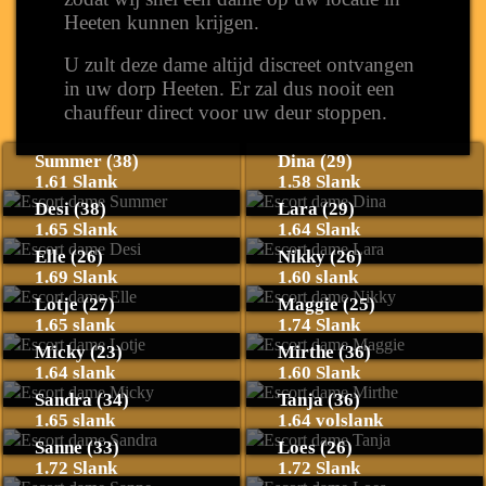
Heeten kunnen krijgen.
U zult deze dame altijd discreet ontvangen
in uw dorp Heeten. Er zal dus nooit een
chauffeur direct voor uw deur stoppen.
Summer (38)
Dina (29)
1.61 Slank
1.58 Slank
Desi (38)
Lara (29)
1.65 Slank
1.64 Slank
Elle (26)
Nikky (26)
1.69 Slank
1.60 slank
Lotje (27)
Maggie (25)
1.65 slank
1.74 Slank
Micky (23)
Mirthe (36)
1.64 slank
1.60 Slank
Sandra (34)
Tanja (36)
1.65 slank
1.64 volslank
Sanne (33)
Loes (26)
1.72 Slank
1.72 Slank