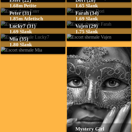
Ester (22)
Dori (28)
1.68m Petite
1.65 Slank
Peter (31)
Farah (34)
1.85m Atletisch
1.69 Slank
Lucky7 (31)
Vajen (29)
1.69 Slank
1.75 Slank
Mia (35)
1.80 Slank
Mystery Girl