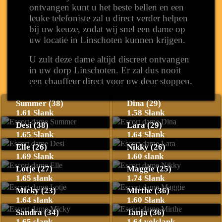
ontvangen kunt u het beste bellen en een
leuke telefoniste zal u direct verder helpen
bij uw keuze, zodat wij snel een dame op
uw locatie in Linschoten kunnen krijgen.
U zult deze dame altijd discreet ontvangen
in uw dorp Linschoten. Er zal dus nooit
een chauffeur direct voor uw deur stoppen.
Summer (38)
Dina (29)
1.61 Slank
1.58 Slank
Desi (38)
Lara (29)
1.65 Slank
1.64 Slank
Elle (26)
Nikky (26)
1.69 Slank
1.60 slank
Lotje (27)
Maggie (25)
1.65 slank
1.74 Slank
Micky (23)
Mirthe (36)
1.64 slank
1.60 Slank
Sandra (34)
Tanja (36)
1.65 slank
1.64 volslank