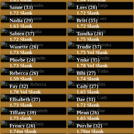
Sanne (33)
Loes (26)
1.72 Slank
1.72 Slank
Nadia (29)
Britt (35)
1.63 Slank
1.72 Slank
Sabien (37)
Tamika (26)
1.72 Slank
1.75 Slank
Wanette (26)
Trudie (37)
1.73 Slank
1.75 Vol Slank
Phoebe (24)
Ymke (35)
1.73 Slank
1.78 Vol Slank
Rebecca (26)
Bibi (27)
1.59 Slank
1.74 Slank
Fay (32)
Cady (27)
1.78 Vol Slank
1.65 Slank
Elisabeth (27)
Dae (31)
1.73 Slank
1.72 Slank
Tiffany (39)
Pleun (26)
1.75 slank
1.65 Slank
Frency (26)
Porche (32)
1.74m Slank
1.70m Slank