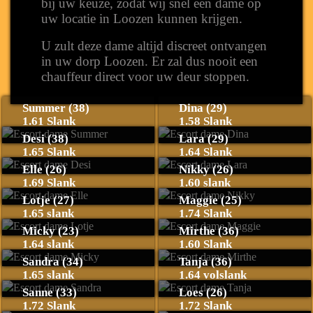
bij uw keuze, zodat wij snel een dame op
uw locatie in Loozen kunnen krijgen.
U zult deze dame altijd discreet ontvangen
in uw dorp Loozen. Er zal dus nooit een
chauffeur direct voor uw deur stoppen.
Summer (38)
Dina (29)
1.61 Slank
1.58 Slank
Desi (38)
Lara (29)
1.65 Slank
1.64 Slank
Elle (26)
Nikky (26)
1.69 Slank
1.60 slank
Lotje (27)
Maggie (25)
1.65 slank
1.74 Slank
Micky (23)
Mirthe (36)
1.64 slank
1.60 Slank
Sandra (34)
Tanja (36)
1.65 slank
1.64 volslank
Sanne (33)
Loes (26)
1.72 Slank
1.72 Slank