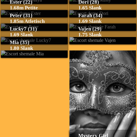
Ester (22)
Dori (28)
1.68m Petite
1.65 Slank
Peter (31)
Farah (34)
1.85m Atletisch
1.69 Slank
Lucky7 (31)
Vajen (29)
1.69 Slank
1.75 Slank
Mia (35)
1.80 Slank
Mystery Girl