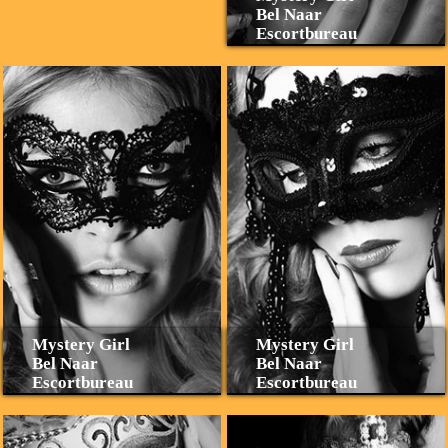
Bel Naar
Escortbureau
Mystery Girl
Mystery Girl
Bel Naar
Bel Naar
Escortbureau
Escortbureau