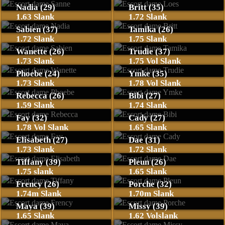
Nadia (29)
Britt (35)
1.63 Slank
1.72 Slank
Sabien (37)
Tamika (26)
1.72 Slank
1.75 Slank
Wanette (26)
Trudie (37)
1.73 Slank
1.75 Vol Slank
Phoebe (24)
Ymke (35)
1.73 Slank
1.78 Vol Slank
Rebecca (26)
Bibi (27)
1.59 Slank
1.74 Slank
Fay (32)
Cady (27)
1.78 Vol Slank
1.65 Slank
Elisabeth (27)
Dae (31)
1.73 Slank
1.72 Slank
Tiffany (39)
Pleun (26)
1.75 slank
1.65 Slank
Frency (26)
Porche (32)
1.74m Slank
1.70m Slank
Maya (39)
Missy (39)
1.65 Slank
1.62 Volslank