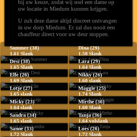
bij uw keuze, zodat wij snel een dame op
uw locatie in Miedum kunnen krijgen.
U zult deze dame altijd discreet ontvangen
in uw dorp Miedum. Er zal dus nooit een
chauffeur direct voor uw deur stoppen.
Summer (38)
Dina (29)
1.61 Slank
1.58 Slank
Desi (38)
Lara (29)
1.65 Slank
1.64 Slank
Elle (26)
Nikky (26)
1.69 Slank
1.60 slank
Lotje (27)
Maggie (25)
1.65 slank
1.74 Slank
Micky (23)
Mirthe (36)
1.64 slank
1.60 Slank
Sandra (34)
Tanja (36)
1.65 slank
1.64 volslank
Sanne (33)
Loes (26)
1.72 Slank
1.72 Slank