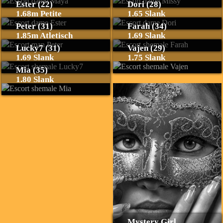
Ester (22)
Dori (28)
1.68m Petite
1.65 Slank
Peter (31)
Farah (34)
1.85m Atletisch
1.69 Slank
Lucky7 (31)
Vajen (29)
1.69 Slank
1.75 Slank
Mia (35)
1.80 Slank
Mystery Girl