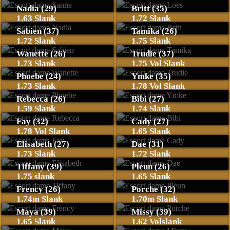
Nadia (29)
Britt (35)
1.63 Slank
1.72 Slank
Sabien (37)
Tamika (26)
1.72 Slank
1.75 Slank
Wanette (26)
Trudie (37)
1.73 Slank
1.75 Vol Slank
Phoebe (24)
Ymke (35)
1.73 Slank
1.78 Vol Slank
Rebecca (26)
Bibi (27)
1.59 Slank
1.74 Slank
Fay (32)
Cady (27)
1.78 Vol Slank
1.65 Slank
Elisabeth (27)
Dae (31)
1.73 Slank
1.72 Slank
Tiffany (39)
Pleun (26)
1.75 slank
1.65 Slank
Frency (26)
Porche (32)
1.74m Slank
1.70m Slank
Maya (39)
Missy (39)
1.65 Slank
1.62 Volslank