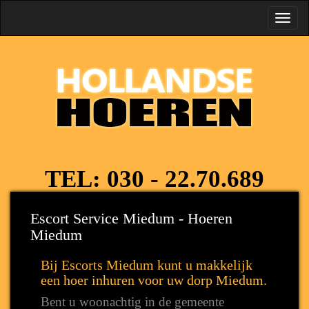
Toggl
navig
TEL:
030 - 22.70.689
Escort Service Miedum - Hoeren
Miedum
Bij Escorts Miedum kunt u makkelijk
een hoer inhuren voor uw dorp Miedum.
Bent u woonachtig in de gemeente