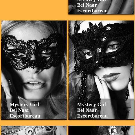
Bel Naar
Escortbureau
Mystery Girl
Mystery Girl
Bel Naar
Bel Naar
Escortbureau
Escortbureau