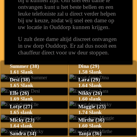
bij u kunnen zijn. Om snel een dame te
ontvangen kunt u het beste bellen en een
leuke telefoniste zal u direct verder helpen
bij uw keuze, zodat wij snel een dame op
uw locatie in Ouddorp kunnen krijgen.
U zult deze dame altijd discreet ontvangen
in uw dorp Ouddorp. Er zal dus nooit een
chauffeur direct voor uw deur stoppen.
Summer (38)
Dina (29)
1.61 Slank
1.58 Slank
Desi (38)
Lara (29)
1.65 Slank
1.64 Slank
Elle (26)
Nikky (26)
1.69 Slank
1.60 slank
Lotje (27)
Maggie (25)
1.65 slank
1.74 Slank
Micky (23)
Mirthe (36)
1.64 slank
1.60 Slank
Sandra (34)
Tanja (36)