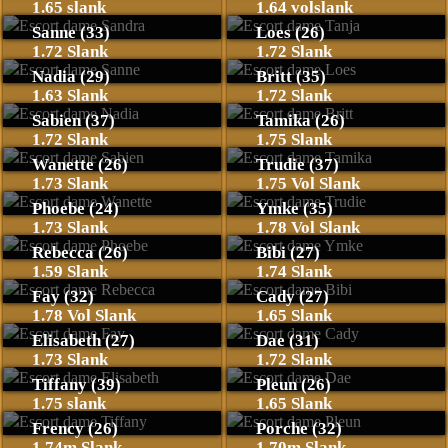
1.65 slank
1.64 volslank
Sanne (33)
Loes (26)
1.72 Slank
1.72 Slank
Nadia (29)
Britt (35)
1.63 Slank
1.72 Slank
Sabien (37)
Tamika (26)
1.72 Slank
1.75 Slank
Wanette (26)
Trudie (37)
1.73 Slank
1.75 Vol Slank
Phoebe (24)
Ymke (35)
1.73 Slank
1.78 Vol Slank
Rebecca (26)
Bibi (27)
1.59 Slank
1.74 Slank
Fay (32)
Cady (27)
1.78 Vol Slank
1.65 Slank
Elisabeth (27)
Dae (31)
1.73 Slank
1.72 Slank
Tiffany (39)
Pleun (26)
1.75 slank
1.65 Slank
Frency (26)
Porche (32)
1.74m Slank
1.70m Slank