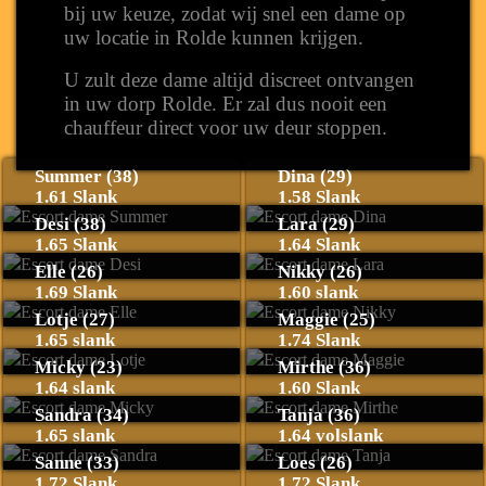
bij uw keuze, zodat wij snel een dame op
uw locatie in Rolde kunnen krijgen.
U zult deze dame altijd discreet ontvangen
in uw dorp Rolde. Er zal dus nooit een
chauffeur direct voor uw deur stoppen.
Summer (38)
Dina (29)
1.61 Slank
1.58 Slank
Desi (38)
Lara (29)
1.65 Slank
1.64 Slank
Elle (26)
Nikky (26)
1.69 Slank
1.60 slank
Lotje (27)
Maggie (25)
1.65 slank
1.74 Slank
Micky (23)
Mirthe (36)
1.64 slank
1.60 Slank
Sandra (34)
Tanja (36)
1.65 slank
1.64 volslank
Sanne (33)
Loes (26)
1.72 Slank
1.72 Slank