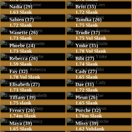
Nadia (29)
Britt (35)
1.63 Slank
1.72 Slank
Sabien (37)
Tamika (26)
1.72 Slank
1.75 Slank
Wanette (26)
Trudie (37)
1.73 Slank
1.75 Vol Slank
Phoebe (24)
Ymke (35)
1.73 Slank
1.78 Vol Slank
Rebecca (26)
Bibi (27)
1.59 Slank
1.74 Slank
Fay (32)
Cady (27)
1.78 Vol Slank
1.65 Slank
Elisabeth (27)
Dae (31)
1.73 Slank
1.72 Slank
Tiffany (39)
Pleun (26)
1.75 slank
1.65 Slank
Frency (26)
Porche (32)
1.74m Slank
1.70m Slank
Maya (39)
Missy (39)
1.65 Slank
1.62 Volslank