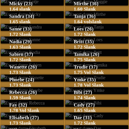
Micky (23)
Mirthe (36)
1.64 slank
1.60 Slank
Sandra (34)
Tanja (36)
1.65 slank
1.64 volslank
Sanne (33)
Loes (26)
1.72 Slank
1.72 Slank
Nadia (29)
Britt (35)
1.63 Slank
1.72 Slank
Sabien (37)
Tamika (26)
1.72 Slank
1.75 Slank
Wanette (26)
Trudie (37)
1.73 Slank
1.75 Vol Slank
Phoebe (24)
Ymke (35)
1.73 Slank
1.78 Vol Slank
Rebecca (26)
Bibi (27)
1.59 Slank
1.74 Slank
Fay (32)
Cady (27)
1.78 Vol Slank
1.65 Slank
Elisabeth (27)
Dae (31)
1.73 Slank
1.72 Slank