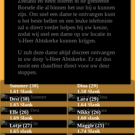
Zeeland en heeft hoeren in de gemeente
Borsele die al binnen het uur bij u kunnen
zijn. Om snel een dame te ontvangen kunt
u het beste bellen en een leuke telefoniste
zal u direct verder helpen bij uw keuze,
zodat wij snel een dame op uw locatie in
's-Heer Abtskerke kunnen krijgen.
U zult deze dame altijd discreet ontvangen
in uw dorp 's-Heer Abtskerke. Er zal dus
nooit een chauffeur direct voor uw deur
stoppen.
Summer (38)
Dina (29)
1.61 Slank
1.58 Slank
Desi (38)
Lara (29)
1.65 Slank
1.64 Slank
Elle (26)
Nikky (26)
1.69 Slank
1.60 slank
Lotje (27)
Maggie (25)
1.65 slank
1.74 Slank