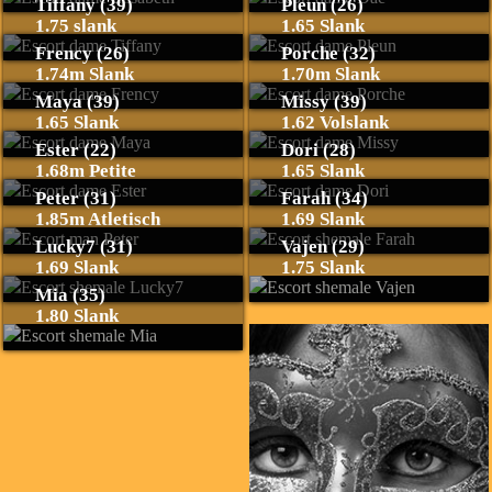
Tiffany (39)
Pleun (26)
1.75 slank
1.65 Slank
Frency (26)
Porche (32)
1.74m Slank
1.70m Slank
Maya (39)
Missy (39)
1.65 Slank
1.62 Volslank
Ester (22)
Dori (28)
1.68m Petite
1.65 Slank
Peter (31)
Farah (34)
1.85m Atletisch
1.69 Slank
Lucky7 (31)
Vajen (29)
1.69 Slank
1.75 Slank
Mia (35)
1.80 Slank