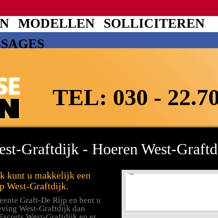
EN
MODELLEN
SOLLICITEREN
SSAGES
TEL:
030 - 22.7
est-Graftdijk - Hoeren West-Graftd
jk kunt u makkelijk een
p West-Graftdijk.
ente Graft-De Rijp en bent u
eving West-Graftdijk dan
scorts West-Graftdijk en er