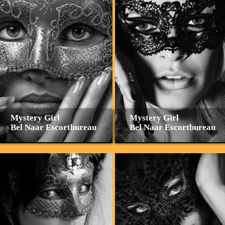
Mystery Girl
Mystery Girl
Bel Naar Escortbureau
Bel Naar Escortbureau