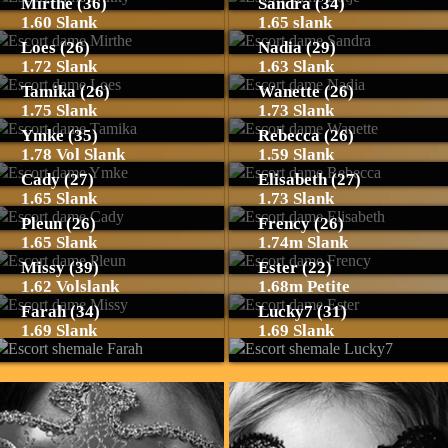
Mirthe (36)
Sandra (34)
1.60 Slank
1.65 slank
Loes (26)
Nadia (29)
1.72 Slank
1.63 Slank
Tamika (26)
Wanette (26)
1.75 Slank
1.73 Slank
Ymke (35)
Rebecca (26)
1.78 Vol Slank
1.59 Slank
Cady (27)
Elisabeth (27)
1.65 Slank
1.73 Slank
Pleun (26)
Frency (26)
1.65 Slank
1.74m Slank
Missy (39)
Ester (22)
1.62 Volslank
1.68m Petite
Farah (34)
Lucky7 (31)
1.69 Slank
1.69 Slank