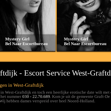
Mystery Girl
Mystery Girl
Bel Naar Escortbureau
Bel Naar Escortbureau
tdijk - Escort Service West-Graftd
gen in West-Graftdijk
in West-Graftdijk en toch een heerlijke erotische date wilt me
a het nummer
030 - 22.70.689
. Kom je uit de gemeente Graft-De 
 Wij hebben dames verspreid over heel Noord-Holland.