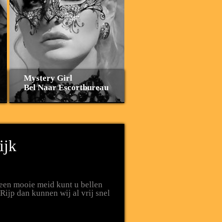
Mystery Girl
Bel Naar Escortbureau
ijk
t een mooie meid kunt u bellen
Rijp dan kunnen wij al vrij snel