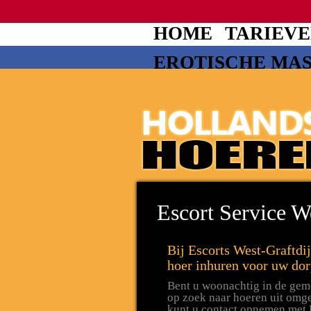
HOME
TARIEV
EROTISCHE MA
Escort Service W
Bij Escorts West-Graftdi
hoer inhuren voor uw dor
Bent u woonachtig in de geme
op zoek naar hoeren uit omg
kunt u contact opnemen met E