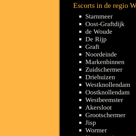
Escorts in de regio W
Starnmeer
Oost-Graftdijk
de Woude
De Rijp
Graft
Noordeinde
Markenbinnen
Zuidschermer
Driehuizen
Westknollendam
Oostknollendam
Westbeemster
Akersloot
Grootschermer
Jisp
Wormer