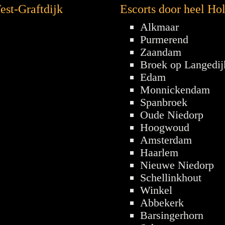
est-Graftdijk
Escorts door heel Ho
Alkmaar
Purmerend
Zaandam
Broek op Langedij
Edam
Monnickendam
Spanbroek
Oude Niedorp
Hoogwoud
Amsterdam
Haarlem
Nieuwe Niedorp
Schellinkhout
Winkel
Abbekerk
Barsingerhorn