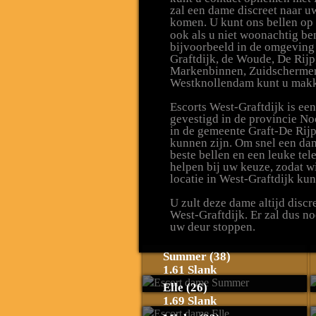
zal een dame discreet naar uw
komen. U kunt ons bellen o
ook als u niet woonachtig be
bijvoorbeeld in de omgeving
Graftdijk, de Woude, De Rijp
Markenbinnen, Zuidschermer
Westknollendam kunt u makke
Escorts West-Graftdijk is ee
gevestigd in de provincie No
in de gemeente Graft-De Rijp 
kunnen zijn. Om snel een da
beste bellen en een leuke tele
helpen bij uw keuze, zodat w
locatie in West-Graftdijk kun
U zult deze dame altijd disc
West-Graftdijk. Er zal dus no
uw deur stoppen.
Summer (38)
1.61 Slank
Elle (26)
1.69 Slank