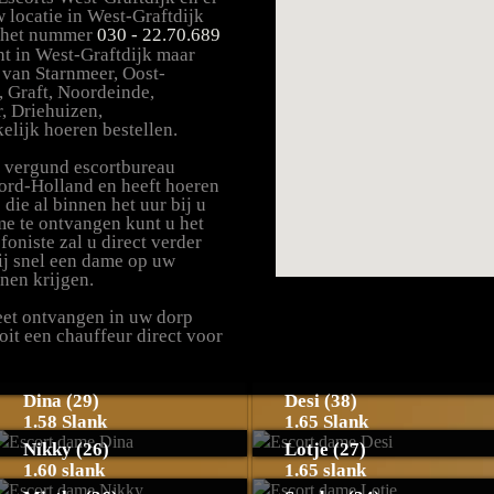
 locatie in West-Graftdijk
p het nummer
030 - 22.70.689
nt in West-Graftdijk maar
 van Starnmeer, Oost-
, Graft, Noordeinde,
, Driehuizen,
lijk hoeren bestellen.
n vergund escortbureau
ord-Holland en heeft hoeren
die al binnen het uur bij u
me te ontvangen kunt u het
foniste zal u direct verder
ij snel een dame op uw
nen krijgen.
reet ontvangen in uw dorp
oit een chauffeur direct voor
Dina (29)
Desi (38)
1.58 Slank
1.65 Slank
Nikky (26)
Lotje (27)
1.60 slank
1.65 slank