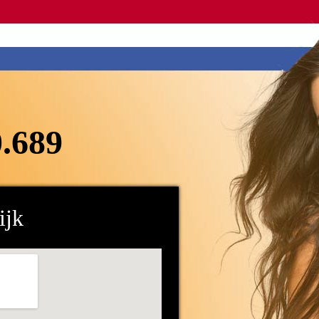
0.689
ijk