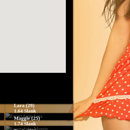
Lara (29)
1.64 Slank
Maggie (25)
1.74 Slank