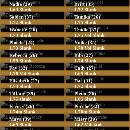
Nadia (29)
Britt (35)
1.63 Slank
1.72 Slank
Sabien (37)
Tamika (26)
1.72 Slank
1.75 Slank
Wanette (26)
Trudie (37)
1.73 Slank
1.75 Vol Slank
Phoebe (24)
Ymke (35)
1.73 Slank
1.78 Vol Slank
Rebecca (26)
Bibi (27)
1.59 Slank
1.74 Slank
Fay (32)
Cady (27)
1.78 Vol Slank
1.65 Slank
Elisabeth (27)
Dae (31)
1.73 Slank
1.72 Slank
Tiffany (39)
Pleun (26)
1.75 slank
1.65 Slank
Frency (26)
Porche (32)
1.74m Slank
1.70m Slank
Maya (39)
Missy (39)
1.65 Slank
1.62 Volslank