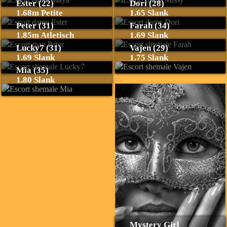
Ester (22)
Dori (28)
1.68m Petite
1.65 Slank
Peter (31)
Farah (34)
1.85m Atletisch
1.69 Slank
Lucky7 (31)
Vajen (29)
1.69 Slank
1.75 Slank
Mia (35)
1.80 Slank
Mystery Girl