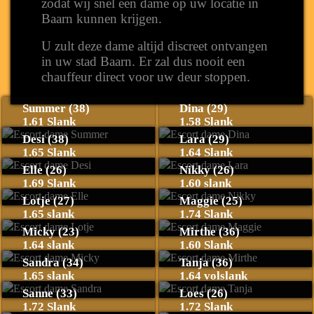
zodat wij snel een dame op uw locatie in
Baarn kunnen krijgen.
U zult deze dame altijd discreet ontvangen
in uw stad Baarn. Er zal dus nooit een
chauffeur direct voor uw deur stoppen.
Summer (38)
Dina (29)
1.61 Slank
1.58 Slank
Desi (38)
Lara (29)
1.65 Slank
1.64 Slank
Elle (26)
Nikky (26)
1.69 Slank
1.60 slank
Lotje (27)
Maggie (25)
1.65 slank
1.74 Slank
Micky (23)
Mirthe (36)
1.64 slank
1.60 Slank
Sandra (34)
Tanja (36)
1.65 slank
1.64 volslank
Sanne (33)
Loes (26)
1.72 Slank
1.72 Slank