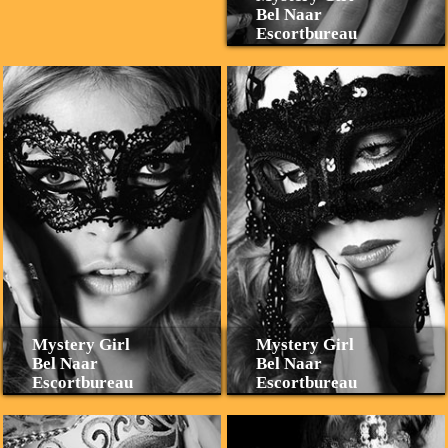
Bel Naar
Escortbureau
Mystery Girl
Mystery Girl
Bel Naar
Bel Naar
Escortbureau
Escortbureau