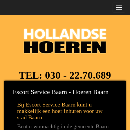
Toggl
navig
TEL:
030 - 22.70.689
Escort Service Baarn - Hoeren Baarn
Bij Escort Service Baarn kunt u
makkelijk een hoer inhuren voor uw
stad Baarn.
Bent u woonachtig in de gemeente Baarn