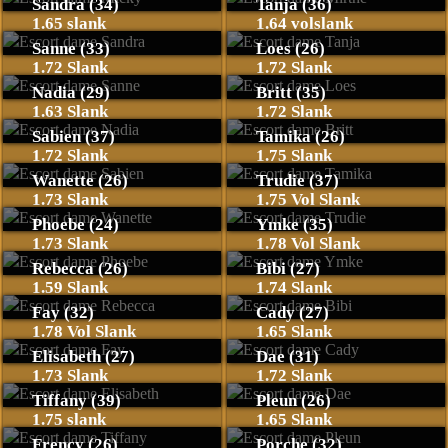
Sandra (34)
Tanja (36)
1.65 slank
1.64 volslank
Sanne (33)
Loes (26)
1.72 Slank
1.72 Slank
Nadia (29)
Britt (35)
1.63 Slank
1.72 Slank
Sabien (37)
Tamika (26)
1.72 Slank
1.75 Slank
Wanette (26)
Trudie (37)
1.73 Slank
1.75 Vol Slank
Phoebe (24)
Ymke (35)
1.73 Slank
1.78 Vol Slank
Rebecca (26)
Bibi (27)
1.59 Slank
1.74 Slank
Fay (32)
Cady (27)
1.78 Vol Slank
1.65 Slank
Elisabeth (27)
Dae (31)
1.73 Slank
1.72 Slank
Tiffany (39)
Pleun (26)
1.75 slank
1.65 Slank
Frency (26)
Porche (32)