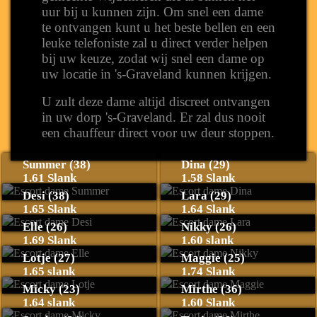
uur bij u kunnen zijn. Om snel een dame
te ontvangen kunt u het beste bellen en een
leuke telefoniste zal u direct verder helpen
bij uw keuze, zodat wij snel een dame op
uw locatie in 's-Graveland kunnen krijgen.
U zult deze dame altijd discreet ontvangen
in uw dorp 's-Graveland. Er zal dus nooit
een chauffeur direct voor uw deur stoppen.
Summer (38)
Dina (29)
1.61 Slank
1.58 Slank
Desi (38)
Lara (29)
1.65 Slank
1.64 Slank
Elle (26)
Nikky (26)
1.69 Slank
1.60 slank
Lotje (27)
Maggie (25)
1.65 slank
1.74 Slank
Micky (23)
Mirthe (36)
1.64 slank
1.60 Slank