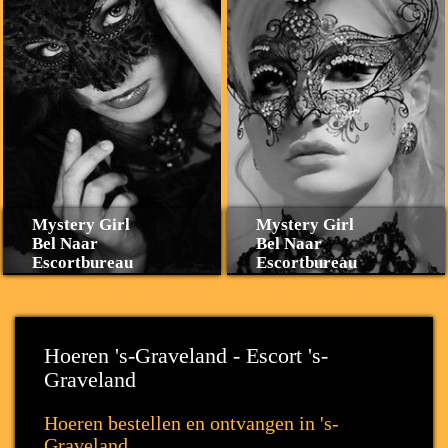
Mystery Girl
Mystery Girl
Bel Naar
Bel Naar
Escortbureau
Escortbureau
Hoeren 's-Graveland - Escort 's-
Graveland
Hoeren bestellen en ontvangen in 's-
Graveland