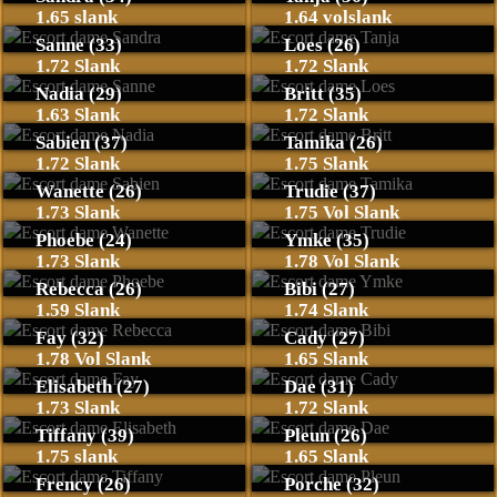
1.65 slank
1.64 volslank
Sanne (33)
Loes (26)
1.72 Slank
1.72 Slank
Nadia (29)
Britt (35)
1.63 Slank
1.72 Slank
Sabien (37)
Tamika (26)
1.72 Slank
1.75 Slank
Wanette (26)
Trudie (37)
1.73 Slank
1.75 Vol Slank
Phoebe (24)
Ymke (35)
1.73 Slank
1.78 Vol Slank
Rebecca (26)
Bibi (27)
1.59 Slank
1.74 Slank
Fay (32)
Cady (27)
1.78 Vol Slank
1.65 Slank
Elisabeth (27)
Dae (31)
1.73 Slank
1.72 Slank
Tiffany (39)
Pleun (26)
1.75 slank
1.65 Slank
Frency (26)
Porche (32)