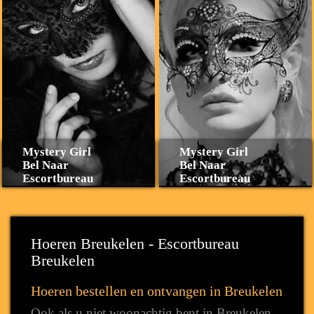
Mystery Girl
Mystery Girl
Bel Naar
Bel Naar
Escortbureau
Escortbureau
Hoeren Breukelen - Escortbureau
Breukelen
Hoeren bestellen en ontvangen in Breukelen
Ook als u niet woonachtig bent in Breukelen