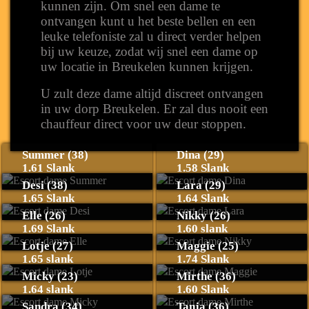
kunnen zijn. Om snel een dame te
ontvangen kunt u het beste bellen en een
leuke telefoniste zal u direct verder helpen
bij uw keuze, zodat wij snel een dame op
uw locatie in Breukelen kunnen krijgen.
U zult deze dame altijd discreet ontvangen
in uw dorp Breukelen. Er zal dus nooit een
chauffeur direct voor uw deur stoppen.
Summer (38)
Dina (29)
1.61 Slank
1.58 Slank
Desi (38)
Lara (29)
1.65 Slank
1.64 Slank
Elle (26)
Nikky (26)
1.69 Slank
1.60 slank
Lotje (27)
Maggie (25)
1.65 slank
1.74 Slank
Micky (23)
Mirthe (36)
1.64 slank
1.60 Slank
Sandra (34)
Tanja (36)