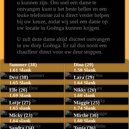
u kunnen zijn. Om snel een dame te
ontvangen kunt u het beste bellen en een
leuke telefoniste zal u direct verder helpen
bij uw keuze, zodat wij snel een dame op
uw locatie in Goënga kunnen krijgen.
U zult deze dame altijd discreet ontvangen
in uw dorp Goënga. Er zal dus nooit een
chauffeur direct voor uw deur stoppen.
Summer (38)
Dina (29)
1.61 Slank
1.58 Slank
Desi (38)
Lara (29)
1.65 Slank
1.64 Slank
Elle (26)
Nikky (26)
1.69 Slank
1.60 slank
Lotje (27)
Maggie (25)
1.65 slank
1.74 Slank
Micky (23)
Mirthe (36)
1.64 slank
1.60 Slank
Sandra (34)
Tanja (36)