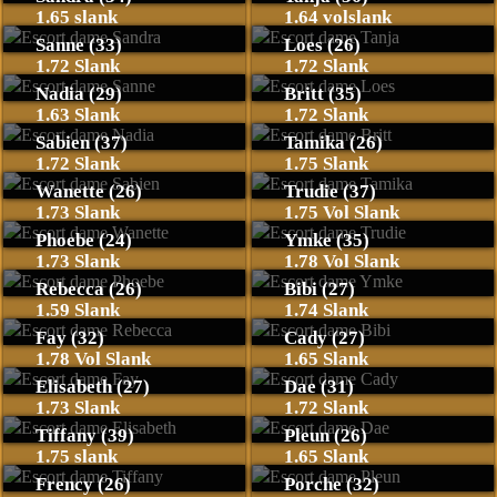
1.65 slank
1.64 volslank
Sanne (33)
Loes (26)
1.72 Slank
1.72 Slank
Nadia (29)
Britt (35)
1.63 Slank
1.72 Slank
Sabien (37)
Tamika (26)
1.72 Slank
1.75 Slank
Wanette (26)
Trudie (37)
1.73 Slank
1.75 Vol Slank
Phoebe (24)
Ymke (35)
1.73 Slank
1.78 Vol Slank
Rebecca (26)
Bibi (27)
1.59 Slank
1.74 Slank
Fay (32)
Cady (27)
1.78 Vol Slank
1.65 Slank
Elisabeth (27)
Dae (31)
1.73 Slank
1.72 Slank
Tiffany (39)
Pleun (26)
1.75 slank
1.65 Slank
Frency (26)
Porche (32)