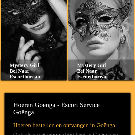
Mystery Girl
Mystery Girl
Bel Naar
Bel Naar
Escortbureau
Escortbureau
Hoeren Goënga - Escort Service
Goënga
Hoeren bestellen en ontvangen in Goënga
Ook als u niet woonachtig bent in Goënga en