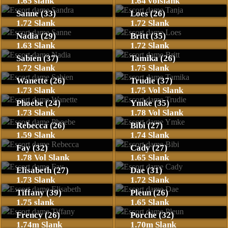
1.65 slank
1.64 volslank
Sanne (33)
Loes (26)
1.72 Slank
1.72 Slank
Nadia (29)
Britt (35)
1.63 Slank
1.72 Slank
Sabien (37)
Tamika (26)
1.72 Slank
1.75 Slank
Wanette (26)
Trudie (37)
1.73 Slank
1.75 Vol Slank
Phoebe (24)
Ymke (35)
1.73 Slank
1.78 Vol Slank
Rebecca (26)
Bibi (27)
1.59 Slank
1.74 Slank
Fay (32)
Cady (27)
1.78 Vol Slank
1.65 Slank
Elisabeth (27)
Dae (31)
1.73 Slank
1.72 Slank
Tiffany (39)
Pleun (26)
1.75 slank
1.65 Slank
Frency (26)
Porche (32)
1.74m Slank
1.70m Slank