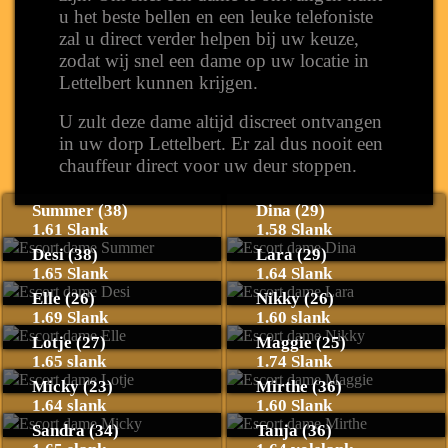
u het beste bellen en een leuke telefoniste
zal u direct verder helpen bij uw keuze,
zodat wij snel een dame op uw locatie in
Lettelbert kunnen krijgen.
U zult deze dame altijd discreet ontvangen
in uw dorp Lettelbert. Er zal dus nooit een
chauffeur direct voor uw deur stoppen.
Summer (38)
Dina (29)
1.61 Slank
1.58 Slank
Desi (38)
Lara (29)
1.65 Slank
1.64 Slank
Elle (26)
Nikky (26)
1.69 Slank
1.60 slank
Lotje (27)
Maggie (25)
1.65 slank
1.74 Slank
Micky (23)
Mirthe (36)
1.64 slank
1.60 Slank
Sandra (34)
Tanja (36)