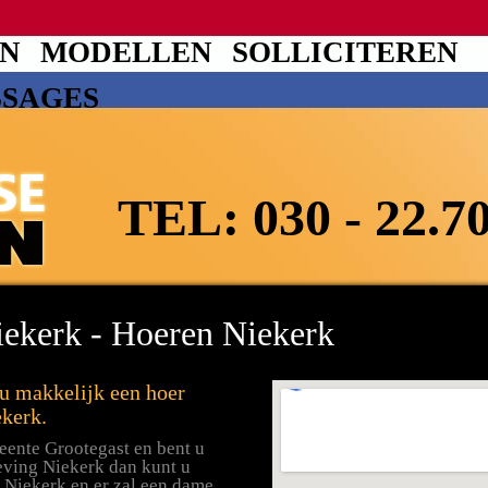
EN
MODELLEN
SOLLICITEREN
SSAGES
TEL:
030 - 22.7
iekerk - Hoeren Niekerk
 u makkelijk een hoer
kerk.
eente Grootegast en bent u
eving Niekerk dan kunt u
 Niekerk en er zal een dame