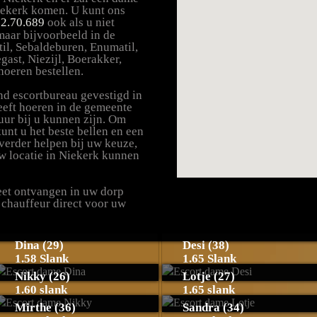
Niekerk komen. U kunt ons
22.70.689
ook als u niet
maar bijvoorbeeld in de
il, Sebaldeburen, Enumatil,
ast, Niezijl, Boerakker,
hoeren bestellen.
nd escortbureau gevestigd in
eeft hoeren in de gemeente
uur bij u kunnen zijn. Om
unt u het beste bellen en een
t verder helpen bij uw keuze,
w locatie in Niekerk kunnen
reet ontvangen in uw dorp
 chauffeur direct voor uw
Dina (29)
Desi (38)
1.58 Slank
1.65 Slank
Nikky (26)
Lotje (27)
1.60 slank
1.65 slank
Mirthe (36)
Sandra (34)