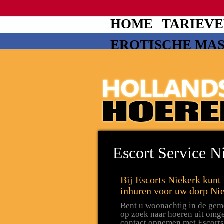
HOME
TARIEV
EROTISCHE MA
Escort Service N
Bij Escorts Niekerk kunt
inhuren voor uw dorp Nie
Bent u woonachtig in de gem
op zoek naar hoeren uit omg
contact opnemen met Escorts