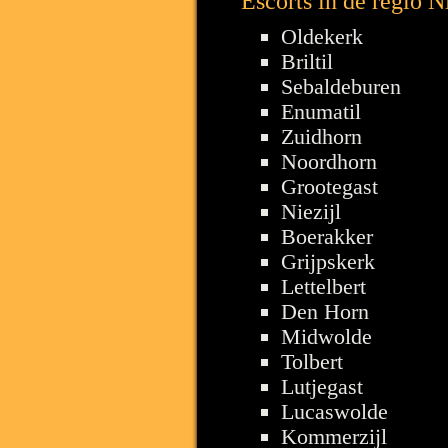
Escorts in de regio N
Oldekerk
Briltil
Sebaldeburen
Enumatil
Zuidhorn
Noordhorn
Grootegast
Niezijl
Boerakker
Grijpskerk
Lettelbert
Den Horn
Midwolde
Tolbert
Lutjegast
Lucaswolde
Kommerzijl