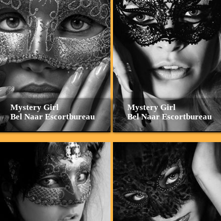
Mystery Girl
Mystery Girl
Bel Naar Escortbureau
Bel Naar Escortbureau