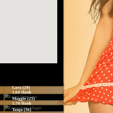
Lara (29)
1.64 Slank
Maggie (25)
1.74 Slank
Tanja (36)