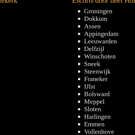
iekerk
Escorts door heel Ho
Groningen
Dokkum
Assen
Appingedam
Leeuwarden
Delfzijl
Winschoten
Sneek
Steenwijk
Franeker
IJlst
Bolsward
Meppel
Sloten
Harlingen
Emmen
Vollenhove