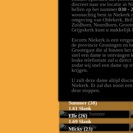
discreet naar uw locatie in 
bellen op het nummer
030 - 
woonachtig bent in Niekerk 
omgeving van Oldekerk, Brilt
Zuidhorn, Noordhorn, Grooteg
Grijpskerk kunt u makkelijk 
Escorts Niekerk is een vergu
de provincie Groningen en h
Grootegast die al binnen het 
snel een dame te ontvangen k
leuke telefoniste zal u direc
zodat wij snel een dame op u
krijgen.
U zult deze dame altijd disc
Niekerk. Er zal dus nooit een
deur stoppen.
Summer (38)
1.61 Slank
Elle (26)
1.69 Slank
Micky (23)