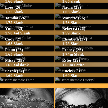
1.60 Slank
1.65 slank
Loes (26)
Nadia (29)
1.72 Slank
1.63 Slank
Tamika (26)
Wanette (26)
1.75 Slank
1.73 Slank
Ymke (35)
Rebecca (26)
1.78 Vol Slank
1.59 Slank
Cady (27)
Elisabeth (27)
1.65 Slank
1.73 Slank
Pleun (26)
Frency (26)
1.65 Slank
1.74m Slank
Missy (39)
Ester (22)
1.62 Volslank
1.68m Petite
Farah (34)
Lucky7 (31)
1.69 Slank
1.69 Slank