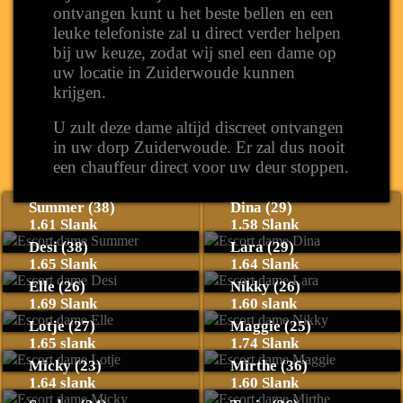
ontvangen kunt u het beste bellen en een
leuke telefoniste zal u direct verder helpen
bij uw keuze, zodat wij snel een dame op
uw locatie in Zuiderwoude kunnen
krijgen.
U zult deze dame altijd discreet ontvangen
in uw dorp Zuiderwoude. Er zal dus nooit
een chauffeur direct voor uw deur stoppen.
Summer (38)
Dina (29)
1.61 Slank
1.58 Slank
Desi (38)
Lara (29)
1.65 Slank
1.64 Slank
Elle (26)
Nikky (26)
1.69 Slank
1.60 slank
Lotje (27)
Maggie (25)
1.65 slank
1.74 Slank
Micky (23)
Mirthe (36)
1.64 slank
1.60 Slank