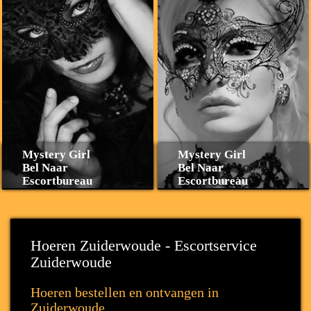
Mystery Girl
Mystery Girl
Bel Naar
Bel Naar
Escortbureau
Escortbureau
Hoeren Zuiderwoude - Escortservice
Zuiderwoude
Hoeren bestellen en ontvangen in
Zuiderwoude