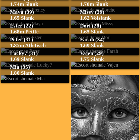
1.74m Slank
1.70m Slank
Maya (39)
Missy (39)
1.65 Slank
1.62 Volslank
Ester (22)
Dori (28)
1.68m Petite
1.65 Slank
Peter (31)
Farah (34)
1.85m Atletisch
1.69 Slank
Lucky7 (31)
Vajen (29)
1.69 Slank
1.75 Slank
Mia (35)
1.80 Slank