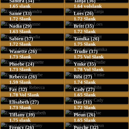
Sandra (34)
Tanja (36)
1.65 slank
1.64 volslank
Sanne (33)
Loes (26)
1.72 Slank
1.72 Slank
Nadia (29)
Britt (35)
1.63 Slank
1.72 Slank
Sabien (37)
Tamika (26)
1.72 Slank
1.75 Slank
Wanette (26)
Trudie (37)
1.73 Slank
1.75 Vol Slank
Phoebe (24)
Ymke (35)
1.73 Slank
1.78 Vol Slank
Rebecca (26)
Bibi (27)
1.59 Slank
1.74 Slank
Fay (32)
Cady (27)
1.78 Vol Slank
1.65 Slank
Elisabeth (27)
Dae (31)
1.73 Slank
1.72 Slank
Tiffany (39)
Pleun (26)
1.75 slank
1.65 Slank
Frency (26)
Porche (32)