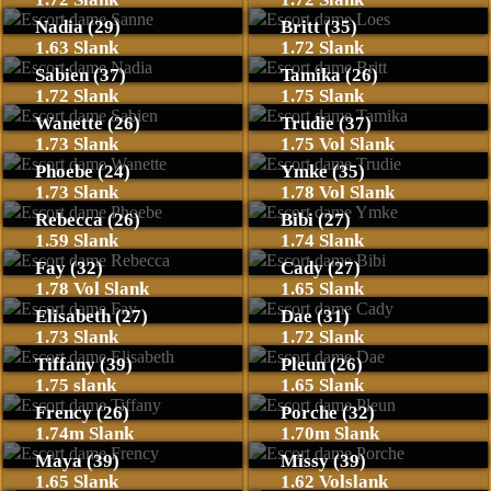
Nadia (29)
Britt (35)
1.63 Slank
1.72 Slank
Sabien (37)
Tamika (26)
1.72 Slank
1.75 Slank
Wanette (26)
Trudie (37)
1.73 Slank
1.75 Vol Slank
Phoebe (24)
Ymke (35)
1.73 Slank
1.78 Vol Slank
Rebecca (26)
Bibi (27)
1.59 Slank
1.74 Slank
Fay (32)
Cady (27)
1.78 Vol Slank
1.65 Slank
Elisabeth (27)
Dae (31)
1.73 Slank
1.72 Slank
Tiffany (39)
Pleun (26)
1.75 slank
1.65 Slank
Frency (26)
Porche (32)
1.74m Slank
1.70m Slank
Maya (39)
Missy (39)
1.65 Slank
1.62 Volslank