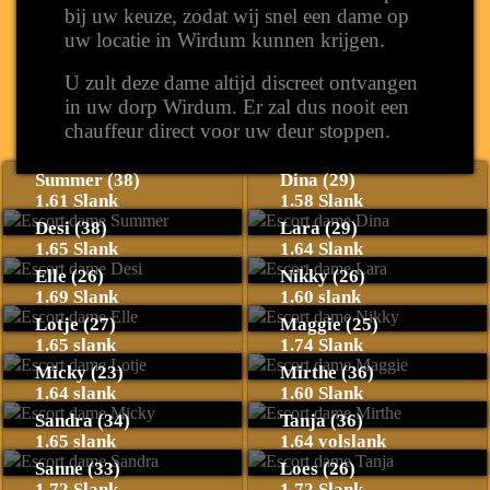
bij uw keuze, zodat wij snel een dame op
uw locatie in Wirdum kunnen krijgen.
U zult deze dame altijd discreet ontvangen
in uw dorp Wirdum. Er zal dus nooit een
chauffeur direct voor uw deur stoppen.
Summer (38)
Dina (29)
1.61 Slank
1.58 Slank
Desi (38)
Lara (29)
1.65 Slank
1.64 Slank
Elle (26)
Nikky (26)
1.69 Slank
1.60 slank
Lotje (27)
Maggie (25)
1.65 slank
1.74 Slank
Micky (23)
Mirthe (36)
1.64 slank
1.60 Slank
Sandra (34)
Tanja (36)
1.65 slank
1.64 volslank
Sanne (33)
Loes (26)
1.72 Slank
1.72 Slank